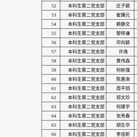
52
本科生第二党支部
庄子颖
53
本科生第二党支部
崔鏸元
54
本科生第二党支部
赖静文
55
本科生第二党支部
黎梓谦
56
本科生第二党支部
邓向颖
57
本科生第二党支部
许逸
58
本科生第二党支部
黄伟森
59
本科生第二党支部
何彬强
60
本科生第二党支部
陈惠湫
61
本科生第二党支部
周平鸽
62
本科生第二党支部
郑文珍
63
本科生第二党支部
何建宇
64
本科生第二党支部
张秀春
65
本科生第二党支部
胡生华
66
本科生第二党支部
李佳昕