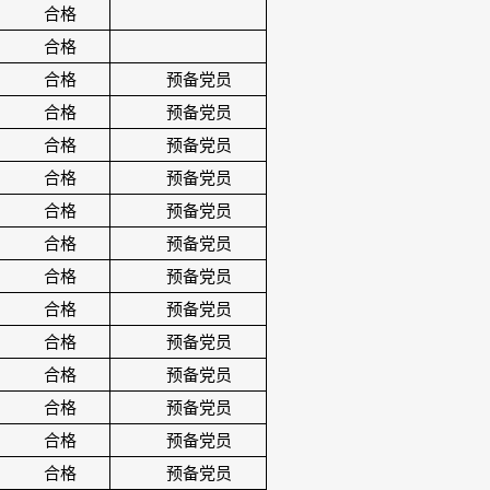
合格
合格
合格
预备党员
合格
预备党员
合格
预备党员
合格
预备党员
合格
预备党员
合格
预备党员
合格
预备党员
合格
预备党员
合格
预备党员
合格
预备党员
合格
预备党员
合格
预备党员
合格
预备党员