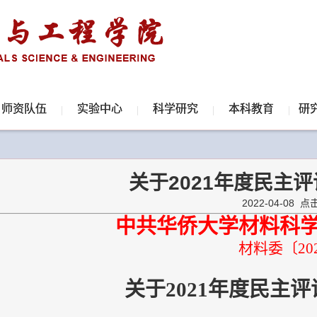
师资队伍
实验中心
科学研究
本科教育
研
关于2021年度民主
2022-04-08 点
中共华侨大学材料科
材料
委
〔
20
关于
20
21
年度民主评