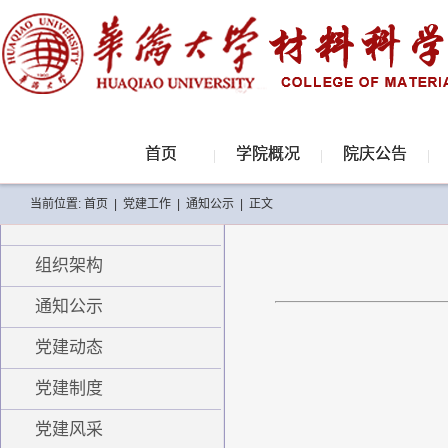
首页
学院概况
院庆公告
当前位置:
首页
|
党建工作
|
通知公示
|
正文
组织架构
通知公示
党建动态
党建制度
党建风采