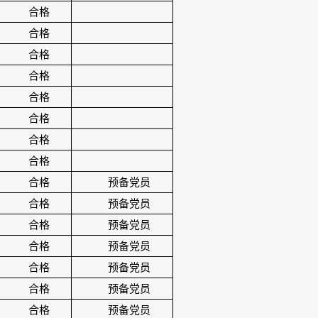
合格
合格
合格
合格
合格
合格
合格
合格
合格
预备党员
合格
预备党员
合格
预备党员
合格
预备党员
合格
预备党员
合格
预备党员
合格
预备党员