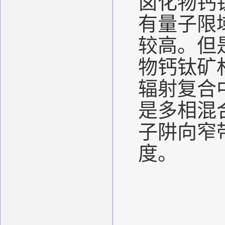
卤化物钙
有量子限
较高。但
物钙钛矿
辐射复合
是多相混
子阱向窄
度。