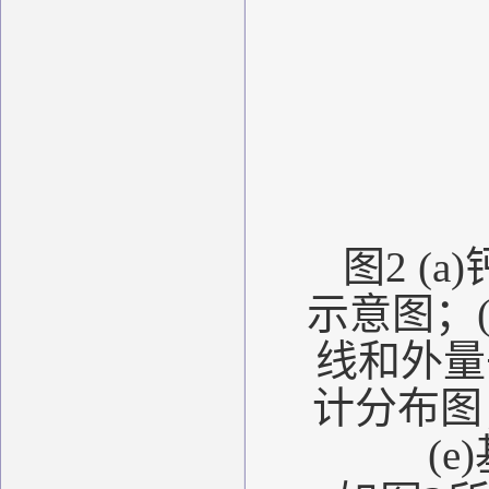
图
2 (a)
示意图；
线和外量
计分布图
(e)