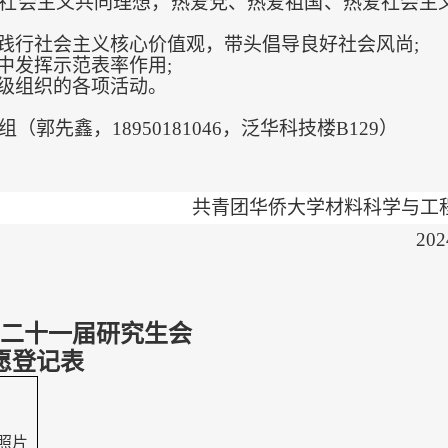
特色社会主义共同理想，热爱党、热爱祖国、热爱社会主
践行社会主义核心价值观，带头倡导良好社会风尚;
中发挥示范表率作用;
级组织的各项活动。
郭先鑫，18950181046，泛华科技楼B129）
共青团华侨大学材料科学与工
20
二十一届研究生会
愿登记表
照片