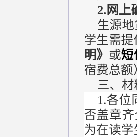
2.
网上
生源地
学生需提
明》
或
短
宿费总额
三、材
1.各
否盖章齐
为在读学