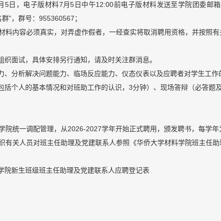
月5日，电子版材料7月5日中午12:00前电子版材料发送至学院团委邮箱clx
群”，群号：955360567；
各项材料内容必须真实，对弄虚作假者，一经查实将取消聘用资格，并按照
组织面试，具体安排另行通知，请及时关注群消息。
力、分析解决问题能力、临场反应能力、仪态仪表以及应聘者对学生工作
包括个人的基本情况和对班助工作的认识，3分钟）、现场答辩（必答题及
由学院统一调配管理，从2026-2027学年开始正式聘用，颁发聘书，每
将组织有关人员对班主任助理及党建联系人参照《华侨大学材料学院班主任
学院新生班级班主任助理及党建联系人应聘登记表