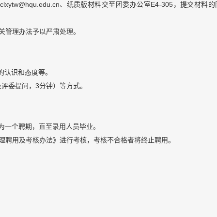
ytw@hqu.edu.cn、纸质版材料交至团委办公室E4-305，提交材料
有关管理办法予以严肃处理。
的认识和态度等。
评委提问，3分钟）等方式。
学年为一个聘期，直至录用人员毕业。
助理聘用及考核办法》进行考核，考核不合格者将终止聘用。