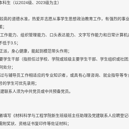
科生（以2024级、2023级为主）
，有较高的道德水准，热爱并志愿从事学生思想政治教育工作，有强烈的
策；
强的工作能力、组织管理能力、口头表达能力、文字写作能力和日常计算
低于3.5；
风正派，身心健康，能起到模范带头作用；
过主要学生干部（指担任过学校、学院或班级主要学生干部、学生组织或社
任何处分；
研习过与辅导员工作相适应的专业知识者，或具有心理咨询、就业指导等
号的学生可优先录用；
级的党建联系人须为中共党员或中共预备党员。
应聘者填写《材料科学与工程学院新生班级班主任助理及党建联系人应聘登
需附奖状、资格证书复印件等佐证材料；