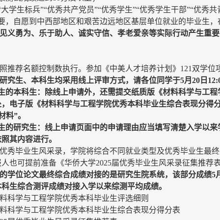
大学生标兵”“优秀共产党员”“优秀学生”“优秀学生干部”“优秀共
需要，自愿到中西部地区和艰苦边远地区基层单位就业的毕业生，
献、见义勇为、乐于助人、诚实守信、孝老爱亲等实际行动产生重
按照推荐名额控制数执行。参加《中美人才培养计划》121双学
的研究生、本科生均采用线上评审方式，请各位同学于5月20日12:
业生的本科生：除线上申请外，还需提交纸质版《材料科学与工程
师处，电子版
《材料科学与工程学院优秀本科毕业生综合表现分得分
材料”。
业生的研究生：线上申请页面中的申请理由应当填写清楚入学以来
依照其内容进行。
25届优秀毕业生风采录，学院将综合不同就业类型及优秀毕业生
人也可提前准备《华侨大学2025届优秀毕业生风采录征集推荐
生的学位论文最终综合成绩对接的是研究生院系统，该部分成绩5
本科生综合测评成绩对接入学以来综测平均成绩。
材料科学与工程学院优秀本科毕业生评选细则
科学与工程学院优秀本科毕业生综合表现分得分表