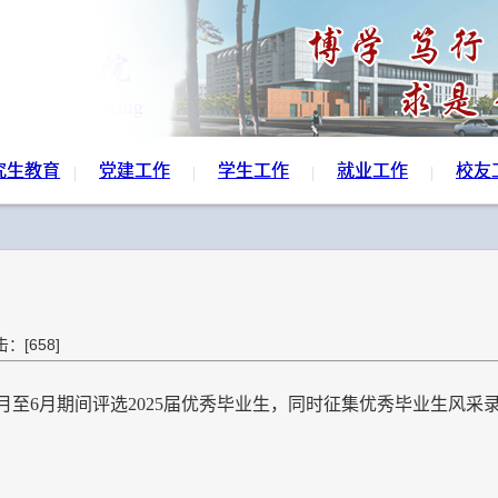
究生教育
党建工作
学生工作
就业工作
校友
点击：[
658
]
5月至6月期间评选2025届优秀毕业生，同时征集优秀毕业生风采