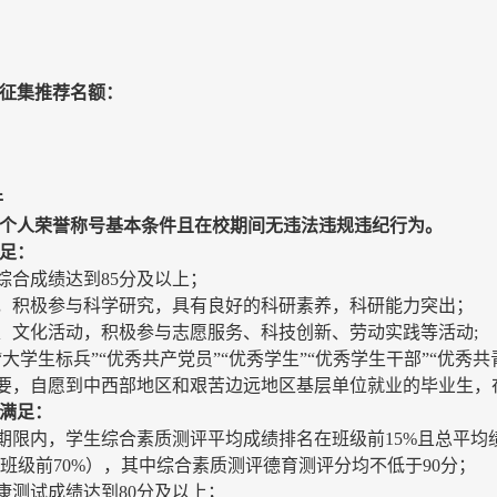
录征集推荐名额：
件
生个人荣誉称号基本条件且在校期间无违法违规违纪行为。
满足：
综合成绩达到85分及以上；
良，积极参与科学研究，具有良好的科研素养，科研能力突出；
、文化活动，积极参与志愿服务、科技创新、劳动实践等活动;
大学生标兵”“优秀共产党员”“优秀学生”“优秀学生干部”“优秀共
需要，自愿到中西部地区和艰苦边远地区基层单位就业的毕业生，
须满足：
期限内，学生综合素质测评平均成绩排名在班级前15%且总平均
在班级前70%），其中综合素质测评德育测评分均不低于90分；
康测试成绩达到80分及以上；