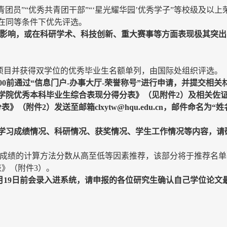
青团员”“优秀共青团干部”“‘星光耀华园’优秀学子”等校级及以
在同等条件下优先评选。
要影响，或在科研学术、科技创新、重大赛事等方面表现极其突
位项目并获得双学位的优秀毕业生名额单列，由国际处组织评选。
00前通过“信息门户-办事大厅-荣誉称号”进行申请，并提交相关
学院优秀本科毕业生综合表现分得分表》（见附件2）及相关佐
表》（附件2）发送至
邮箱clxytw@hqu.edu.cn，邮件命名为
学习成绩情况、科研情况、获奖情况、学生工作情况等内容，请
最终成绩的计算方法分数从高至低等因素推荐，该部分将于推荐名
表》（附件3）。
月19日前会录入进系统，请申报的各位研究生确认自己学位论文