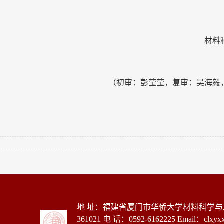
材料科学与
20
（初审：彭莹莹，复审：吴海毅
地 址：福建省厦门市华侨大学材料科学
361021 电 话：0592-6162225 Email：clxyx