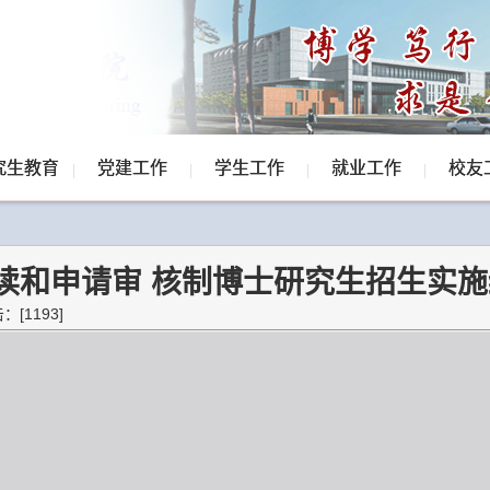
究生教育
党建工作
学生工作
就业工作
校友
连读和申请审 核制博士研究生招生实
击：[
1193
]